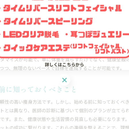
メディカルダイエットを継続するためのコツ
とした医学的裏付けのもと、持続可能な体重管理を実現しま
メディカルダイエットのモチベーション維持法
理想のスタイルを手に入れるためのメディカルダイエット活用
エットのメリット
メディカルダイエットを生活に取り入れる方法
は、多岐にわたります。まず、医師の監督のもとで行われる
理想のスタイル実現のためのメディカルダイエット活用
る場合でも、医療機関ならではの設備と経験を活かしたアプ
食事とメディカルダイエットの組み合わせ方
タマイズが可能で、単に体重を減らすだけでなく、健康全般
日常生活で活かすメディカルダイエットの成果
詳しくはこちらから
つつ、無理のないペースで目標を達成することが可能です。
メディカルダイエットと運動の相乗効果
メディカルダイエットの効果を長持ちさせる秘訣
前に知っておくべきこと
メディカルダイエットがダイエット選択肢に革命をもたらす
頼性の高い痩身方法です。しかし、始める前に知っておくべ
メディカルダイエットが人気の理由
トとは異なり、医師の診断に基づいて個別のプランが立てら
従来のダイエットに対するメディカルダイエットの優位
です。また、健康状態や生活習慣の見直しも必要になります
メディカルダイエットの技術革新
ットの成功に繋がります。これらの準備を整えることで、理