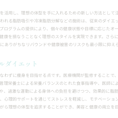
メディカルダイエットで変わるライフスタイル
理想のスタイルを実現するための新たなアプローチ
を活用し、理想の体型を手に入れるための新しい方法として
メディカルダイエットがもたらす新時代の健康
行われる脂肪吸引や冷凍脂肪分解などの施術は、従来のダイエ
未来を見据えたメディカルダイエットの展望
プログラムの提供により、個々の健康状態や目標に応じたオ
健康を損なうことなく理想のスタイルを実現できます。さら
にありがちなリバウンドや健康被害のリスクも最小限に抑え
ルダイエット
なわずに痩身を目指せる点です。医療機関が監修することで
管理栄養士による栄養バランスのとれた食事指導や、医師に
や、過激な運動による身体への負担を避けつつ、効果的に脂
、心理的サポートを通じてストレスを軽減し、モチベーショ
がら理想の体型を追求することができ、美容と健康の両立を