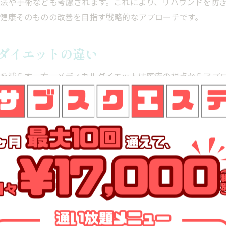
法や手術なども考慮されます。これにより、リバウンドを防
メディカルダイエットで得られる健康的な変化
健康そのものの改善を目指す戦略的なアプローチです。
メディカルダイエットがもたらす信頼性と安全性の理由
医療機関でのメディカルダイエットの信頼性
ダイエットの違い
安全性が確保されるメディカルダイエットのプロセス
を減らす一方、メディカルダイエットは医療の視点からアプ
メディカルダイエットにおける医師の役割
なプランが組まれる点です。例えば、従来のダイエットでは
安全な痩身を実現するためのメディカルダイエット
門家が指導します。また、体組成や代謝の状況を定期的にモ
メディカルダイエットのリスク管理
できます。このように、メディカルダイエットは個々の健康
信頼できるメディカルダイエット選びのポイント
効果的なメディカルダイエットを実現するためのステップ
メディカルダイエット成功への基本ステップ
な流れ
個々の目標に合ったメディカルダイエットのプランニン
門の医師による詳しいカウンセリングから始まります。ここ
メディカルダイエットの進捗をモニタリングする方法
療機関ならではの正確な体組成分析や血液検査を通じて、食
医師とのコミュニケーションで効果を最大化
察やフォローアップを行い、進捗状況を確認しながら、必要