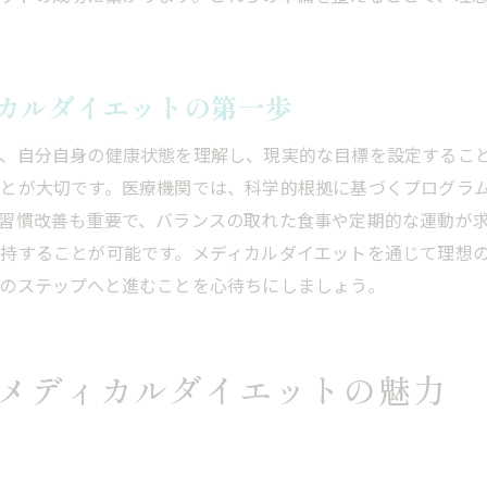
ダイエット選びにおけるメディカルダイエットの位置付
メディカルダイエットによる新たな健康観
メディカルダイエットの未来とその可能性
カルダイエットの第一歩
メディカルダイエットで健康と美容を両立させる方法
、自分自身の健康状態を理解し、現実的な目標を設定するこ
美容と健康を同時に得るメディカルダイエット
とが大切です。医療機関では、科学的根拠に基づくプログラ
美しい体を作るためのメディカルダイエットの活用法
習慣改善も重要で、バランスの取れた食事や定期的な運動が
健康維持と美容効果を両立するポイント
持することが可能です。メディカルダイエットを通じて理想
メディカルダイエットで肌の美しさを引き出す
のステップへと進むことを心待ちにしましょう。
メディカルダイエットで内側からの美を促進
メディカルダイエットの美容効果を引き出すには
メディカルダイエットの魅力
あなたの理想のスタイルを現実にするメディカルダイエットの
メディカルダイエットが可能にする夢のスタイル
未来のメディカルダイエットに期待される技術