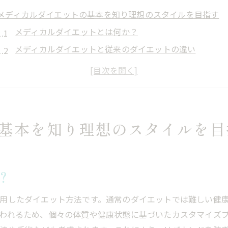
メディカルダイエットの基本を知り理想のスタイルを目指す
メディカルダイエットとは何か？
メディカルダイエットと従来のダイエットの違い
メディカルダイエットの基本的な流れ
医療機関で行うメディカルダイエットのメリット
メディカルダイエットを始める前に知っておくべきこと
理想のスタイルに向けたメディカルダイエットの第一歩
基本を知り理想のスタイルを目
医療の力で健康的に痩身メディカルダイエットの魅力
医療の力が痩身に与える影響
健康を維持しながらのメディカルダイエット
？
メディカルダイエットのヘルスケア効果
用したダイエット方法です。通常のダイエットでは難しい健
医療機器を用いた痩身の安全性
われるため、個々の体質や健康状態に基づいたカスタマイズ
メディカルダイエットがもたらす身体へのプラス効果