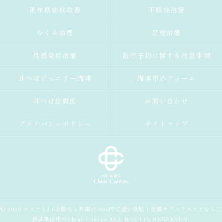
更年期症状改善
不眠症治療
むくみ治療
禁煙治療
性感染症治療
施術予約に関する注意事項
耳つぼジュエリー講座
講座申込フォーム
耳つぼ位置図
お問い合わせ
プライバシーポリシー
サイトマップ
© 2026 エステもLED脱毛も月額17,000円で通い放題｜定額サブスクエステなら三
重県亀山市のClear Canvas ALL RIGHTS RESERVED.