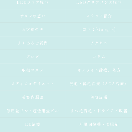
LEDクリア脱毛
LEDクリアメンズ脱毛
サロンの想い
スタッフ紹介
お客様の声
口コミ(Google)
よくあるご質問
アクセス
ブログ
コラム
取扱コスメ
オンライン診療、処方
メディカルダイエット
発毛・薄毛治療（AGA治療）
美容内服薬
美容皮膚
低用量ピル・超低用量ピル
まつ毛育毛・ドライアイ改善
ED治療
肝臓回復薬・整腸剤