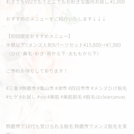
わきでもVIOでも！どこでもお好きな箇所お試し ¥1,000
おすすめのメニューをご紹介いたします↓↓↓
【初回限定おすすめメニュー】
半額以下‼メンズ人気9パーツセット¥15,800→¥7,980
（ひげ･鼻毛･わき･肩から下･太ももから下）
ご予約お待ちしております！
#三重 #鈴鹿市 #亀山市 #津市 #四日市市 #メンズひげ脱毛
#ヒゲ #お試し #vio #美肌 #美肌脱毛 #脱毛はclearcanvas
鈴鹿市で10代も受けられる脱毛
鈴鹿市でメンズ脱毛を実