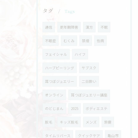
タグ
Tags
通信
更年期障害
漢方
不眠
不眠症
むくみ
禁煙
性病
フェイシャル
ハイフ
ハーブピーリング
サブスク
耳つぼジュエリー
二日酔い
オンライン
耳つぼジュエリー講座
のどじまん
2025
ボディエステ
脱毛
キッズ脱毛
メンズ
鈴鹿
タイムリバース
クイックケア
亀山市