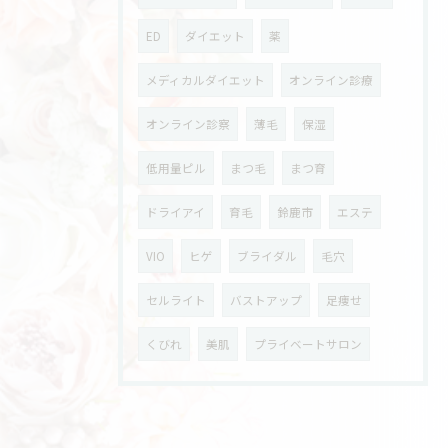
ED
ダイエット
薬
メディカルダイエット
オンライン診療
オンライン診察
薄毛
保湿
低用量ピル
まつ毛
まつ育
ドライアイ
育毛
鈴鹿市
エステ
VIO
ヒゲ
ブライダル
毛穴
セルライト
バストアップ
足痩せ
くびれ
美肌
プライベートサロン