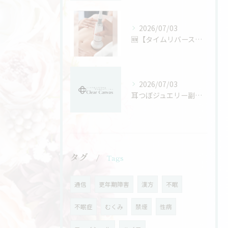
2026/07/03
🆕【タイムリバースボディプラン】👙
2026/07/03
耳つぼジュエリー副業の現実的な活用パターンと自分に合う働き方の見つけ方
タグ
Tags
通信
更年期障害
漢方
不眠
不眠症
むくみ
禁煙
性病