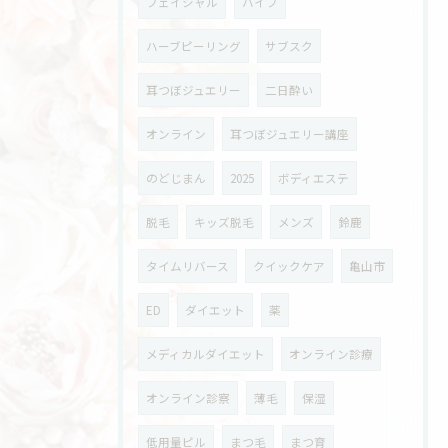
フェイシャル
ハイフ
ハーブピーリング
サブスク
耳つぼジュエリー
二日酔い
オンライン
耳つぼジュエリー講座
のどじまん
2025
ボディエステ
脱毛
キッズ脱毛
メンズ
鈴鹿
タイムリバース
クイックケア
亀山市
ED
ダイエット
薬
メディカルダイエット
オンライン診療
オンライン診察
薄毛
保湿
低用量ピル
まつ毛
まつ育