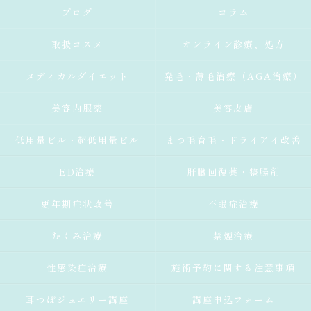
ブログ
コラム
取扱コスメ
オンライン診療、処方
メディカルダイエット
発毛・薄毛治療（AGA治療）
美容内服薬
美容皮膚
低用量ピル・超低用量ピル
まつ毛育毛・ドライアイ改善
ED治療
肝臓回復薬・整腸剤
更年期症状改善
不眠症治療
むくみ治療
禁煙治療
性感染症治療
施術予約に関する注意事項
耳つぼジュエリー講座
講座申込フォーム