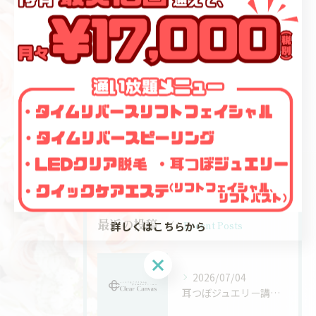
薄毛治療
フェイシャル
ハイフ
痩身
脱毛
メンズ
オンライン治療・処方
最近の投稿
Recent Posts
詳しくはこちらから
2026/07/04
耳つぼジュエリー講座と資格の信頼性を徹底解説