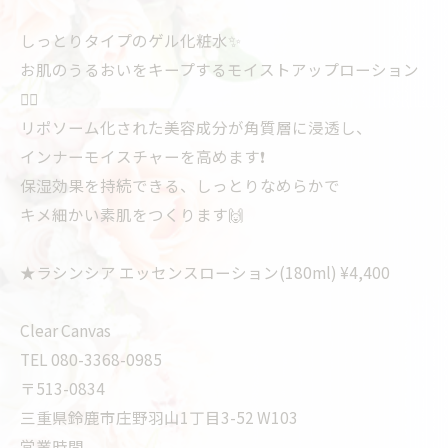
しっとりタイプのゲル化粧水✨
お肌のうるおいをキープするモイストアップローション
💆‍♀️
リポソーム化された美容成分が角質層に浸透し、
インナーモイスチャーを高めます❗️
保湿効果を持続できる、しっとりなめらかで
キメ細かい素肌をつくります🙌
★ラシンシア エッセンスローション(180ml) ¥4,400
Clear Canvas
TEL 080-3368-0985
〒513-0834
三重県鈴鹿市庄野羽山1丁目3-52 W103
営業時間