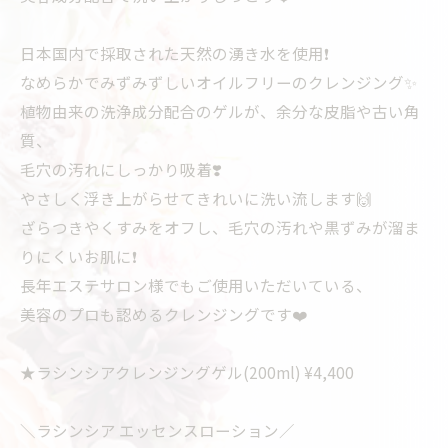
日本国内で採取された天然の湧き水を使用❗️
なめらかでみずみずしいオイルフリーのクレンジング✨
植物由来の洗浄成分配合のゲルが、余分な皮脂や古い角
質、
毛穴の汚れにしっかり吸着❣️
やさしく浮き上がらせてきれいに洗い流します🙌
ざらつきやくすみをオフし、毛穴の汚れや黒ずみが溜ま
りにくいお肌に❗️
長年エステサロン様でもご使用いただいている、
美容のプロも認めるクレンジングです❤️
★ラシンシアクレンジングゲル(200ml) ¥4,400
＼ラシンシア エッセンスローション／