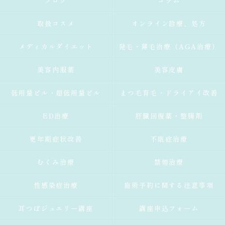
ブログ
コラム
取扱コスメ
オンライン診療、処方
メディカルダイエット
発毛・薄毛治療（AGA治療）
美容内服薬
美容皮膚
低用量ピル・超低用量ピル
まつ毛育毛・ドライアイ改善
ED治療
肝臓回復薬・整腸剤
更年期症状改善
不眠症治療
むくみ治療
禁煙治療
性感染症治療
施術予約に関する注意事項
耳つぼジュエリー講座
講座申込フォーム