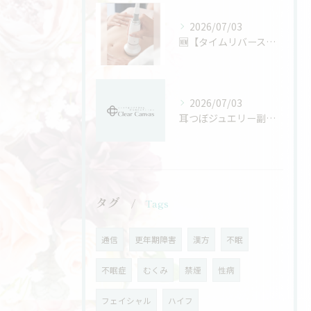
2026/07/03
🆕【タイムリバースボディプラン】👙
2026/07/03
耳つぼジュエリー副業の現実的な活用パターンと自分に合う働き方の見つけ方
タグ
Tags
通信
更年期障害
漢方
不眠
不眠症
むくみ
禁煙
性病
フェイシャル
ハイフ