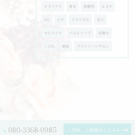
ドライアイ
育毛
鈴鹿市
エステ
VIO
ヒゲ
ブライダル
毛穴
セルライト
バストアップ
足痩せ
くびれ
美肌
プライベートサロン
080-3368-0985
ご予約、ご相談はこちらから