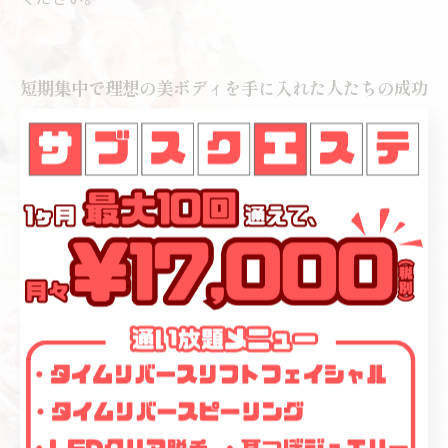
短期集中で理想の美ボディを手に入れた人たちの成功
事例
理想の美ボディを手に入れるために、多くの女性はエス
テに通うことを選んでいます。中でも、短期集中コース
を利用することで、限られた期間で効果的に体型を整え
ることができます。実際に、多くの人が短期集中コース
によって理想の美ボディを手に入れ、驚きの変化を遂げ
ています。例えば、ウエスト周りが気になっていたAさん
は、3回の施術でウエストが-5cm、下腹部が-3cmも細く
なりました。また、肩こりが酷かったBさんは、3回の施
術で小顔になっただけでなく、肩こりも完治したそうで
す。更に、痩身だけでなく、美肌効果も期待できる短期