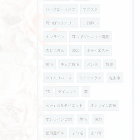
ハーブピーリング
サブスク
耳つぼジュエリー
二日酔い
オンライン
耳つぼジュエリー講座
のどじまん
2025
ボディエステ
脱毛
キッズ脱毛
メンズ
鈴鹿
タイムリバース
クイックケア
亀山市
ED
ダイエット
薬
メディカルダイエット
オンライン診療
オンライン診察
薄毛
保湿
低用量ピル
まつ毛
まつ育