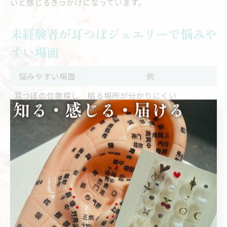
いと感じるきっかけになっています。
未経験者が耳つぼジュエリーで悩みや
すい場面
悩みやすい場面
例
耳つぼの位置探し
貼る場所が分かりにくい
ジュエリーの貼り
接着剤・ジェルの使い方が不安
方
パーツ・キット選
セルフキット選びや取れやすいケ
び
ース
耳つぼジュエリーを学び始めた未経験の方が特に悩みや
すい場面として、耳つぼの正しい位置を探すときや、ジ
ュエリーを貼るときの手順に戸惑うことが挙げられま