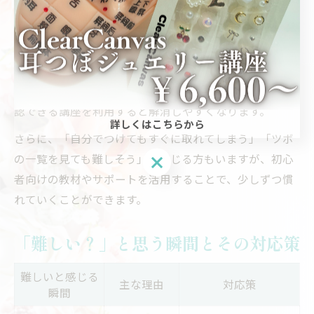
す。また、使用するパーツやセルフキットの選び方にも
迷いが生まれやすいです。
たとえば、「耳つぼジュエリーの貼る場所が分かりにく
い」「接着剤やジェルの使い方に自信がない」といった
声があります。こうした悩みは、図解や動画で手順を確
認できる講座を利用すると解消しやすくなります。
詳しくはこちらから
さらに、「自分でつけてもすぐに取れてしまう」「ツボ
の一覧を見ても難しそう」と感じる方もいますが、初心
者向けの教材やサポートを活用することで、少しずつ慣
れていくことができます。
「難しい？」と思う瞬間とその対応策
難しいと感じる
主な理由
対応策
瞬間