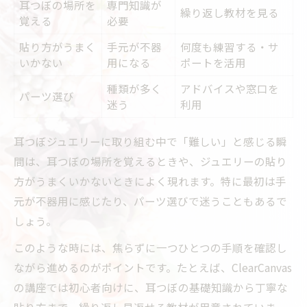
耳つぼの場所を
専門知識が
繰り返し教材を見る
覚える
必要
貼り方がうまく
手元が不器
何度も練習する・サ
いかない
用になる
ポートを活用
種類が多く
アドバイスや窓口を
パーツ選び
迷う
利用
耳つぼジュエリーに取り組む中で「難しい」と感じる瞬
間は、耳つぼの場所を覚えるときや、ジュエリーの貼り
方がうまくいかないときによく現れます。特に最初は手
元が不器用に感じたり、パーツ選びで迷うこともあるで
しょう。
このような時には、焦らずに一つひとつの手順を確認し
ながら進めるのがポイントです。たとえば、ClearCanvas
の講座では初心者向けに、耳つぼの基礎知識から丁寧な
貼り方まで、繰り返し見返せる教材が用意されていま