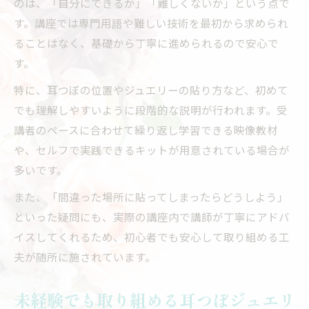
のは、「自分にできるか」「難しくないか」という点で
セルフでできる耳つぼジュエリー貼り方手
す。講座では専門用語や難しい技術を最初から求められ
順一覧
ることはなく、基礎から丁寧に進められるので安心で
初心者が失敗しやすい貼り方と対処法
す。
耳つぼジュエリーを自分で貼る際の注意点
特に、耳つぼの位置やジュエリーの貼り方など、初めて
貼る場所ごとのポイントとセルフケアのコ
でも理解しやすいように段階的な説明が行われます。受
ツ
講者のペースに合わせて繰り返し学習できる映像教材
耳つぼジュエリーセルフキット活用のヒン
や、セルフで実践できるキットが用意されている場合が
ト
多いです。
ClearCanvasで学ぶ耳つぼジュエリーの始め方
また、「間違った場所に貼ってしまったらどうしよう」
ClearCanvas講座の学びの流れを表で紹介
といった疑問にも、実際の講座内で講師が丁寧にアドバ
初心者が安心して学べるサポート内容
イスしてくれるため、初心者でも安心して取り組める工
ClearCanvas受講者の声に見る安心ポイント
夫が随所に施されています。
耳つぼジュエリー講座で得られる実践的な
知識
未経験でも取り組める耳つぼジュエリ