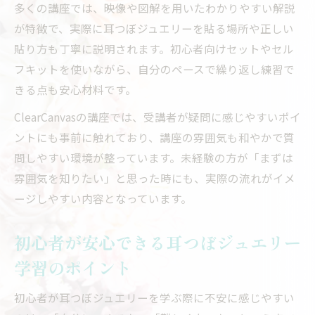
多くの講座では、映像や図解を用いたわかりやすい解説
たい基礎
が特徴で、実際に耳つぼジュエリーを貼る場所や正しい
未経験から挑戦しやすい耳つぼジュエリー
貼り方も丁寧に説明されます。初心者向けセットやセル
の特徴
フキットを使いながら、自分のペースで繰り返し練習で
未経験者にやさしい耳つぼジュエリーの基本
きる点も安心材料です。
未経験者向け耳つぼジュエリーの基本手順
ClearCanvasの講座では、受講者が疑問に感じやすいポイ
を表で解説
ントにも事前に触れており、講座の雰囲気も和やかで質
耳つぼジュエリーの仕組みとセルフケアの
問しやすい環境が整っています。未経験の方が「まずは
魅力
雰囲気を知りたい」と思った時にも、実際の流れがイメ
初心者が押さえるべき耳つぼの種類と位置
ージしやすい内容となっています。
セルフで実践しやすい耳つぼジュエリーの
ポイント
初心者が安心できる耳つぼジュエリー
よく使われるパーツや素材の特徴
学習のポイント
セルフで楽しむ耳つぼジュエリーの貼り方ガイ
ド
初心者が耳つぼジュエリーを学ぶ際に不安に感じやすい