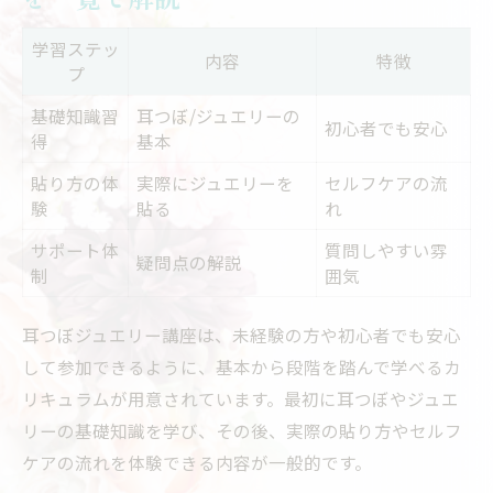
め
学習ステッ
自分にできる？と感じる理由を丁寧に整理
内容
特徴
プ
未経験者が耳つぼジュエリーで悩みやすい
基礎知識習
耳つぼ/ジュエリーの
場面
初心者でも安心
得
基本
「難しい？」と思う瞬間とその対応策
貼り方の体
実際にジュエリーを
セルフケアの流
耳つぼジュエリー講座で安心できるサポー
験
貼る
れ
ト例
サポート体
質問しやすい雰
疑問点の解説
自分にできる？耳つぼジュエリーは難しいのか
制
囲気
耳つぼジュエリーが難しいと感じる理由を
比較表で紹介
耳つぼジュエリー講座は、未経験の方や初心者でも安心
して参加できるように、基本から段階を踏んで学べるカ
初心者がつまずきやすい動作や注意点まと
リキュラムが用意されています。最初に耳つぼやジュエ
め
リーの基礎知識を学び、その後、実際の貼り方やセルフ
自分にできるか不安な方へのアドバイス
ケアの流れを体験できる内容が一般的です。
耳つぼジュエリーを始める前に知っておき