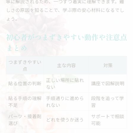
寧に解説されるため、一つずつ着実に理解できます。難
しさの原因を知ることで、学ぶ際の安心材料になるでし
ょう。
初心者がつまずきやすい動作や注意点
まとめ
つまずきやすい
主な内容
対策
点
正しい場所に貼れ
貼る位置の判断
講座で図解説明
ない
貼る手順の理解
手順通りに進めら
段階を追って学
不足
れない
習
パーツ・接着剤
サポートで相談
どれを使うか迷う
選び
可能