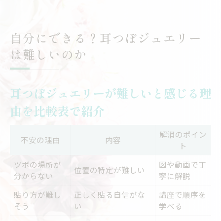
自分にできる？耳つぼジュエリー
は難しいのか
耳つぼジュエリーが難しいと感じる理
由を比較表で紹介
解消のポイン
不安の理由
内容
ト
ツボの場所が
図や動画で丁
位置の特定が難しい
分からない
寧に解説
貼り方が難し
正しく貼る自信がな
講座で順序を
そう
い
学べる