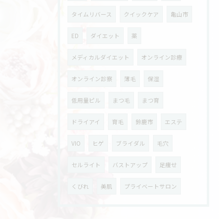
タイムリバース
クイックケア
亀山市
ED
ダイエット
薬
メディカルダイエット
オンライン診療
オンライン診察
薄毛
保湿
低用量ピル
まつ毛
まつ育
ドライアイ
育毛
鈴鹿市
エステ
VIO
ヒゲ
ブライダル
毛穴
セルライト
バストアップ
足痩せ
くびれ
美肌
プライベートサロン