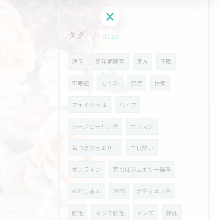
タグ
Tags
通信
更年期障害
漢方
不眠
不眠症
むくみ
禁煙
性病
フェイシャル
ハイフ
ハーブピーリング
サブスク
耳つぼジュエリー
二日酔い
オンライン
耳つぼジュエリー講座
のどじまん
2025
ボディエステ
脱毛
キッズ脱毛
メンズ
鈴鹿