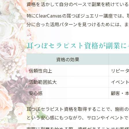
資格を活かして自分のペースで副業を続けている
特にClearCanvasの耳つぼジュエリー講
分に合った活用パターンを見つけるためには、ま
耳つぼセラピスト資格が副業に
資格の効果
信頼性向上
リピータ
活動範囲拡大
イベン
安心感
顧客・
耳つぼセラピスト資格を取得することで、施術の
という安心感にもつながり、サロンやイベントで
実際に副業を始める際、資格があることでお客様