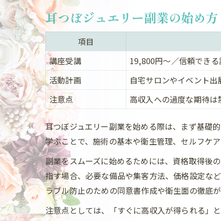
耳つぼジュエリー副業の始め方
項目
講座受講
19,800円～／信頼でき
活動計画
自宅サロンやイベント出
注意点
高収入への過度な期待は
耳つぼジュエリー副業を始める際は、まず基礎的な
学ぶことで、施術の基本や衛生管理、セルフケアの
副業をスムーズに始めるためには、資格取得後の
指す場合、必要な備品や集客方法、価格設定など
ラブル防止のための同意書作成や衛生面の徹底が
注意点としては、「すぐに高収入が得られる」と