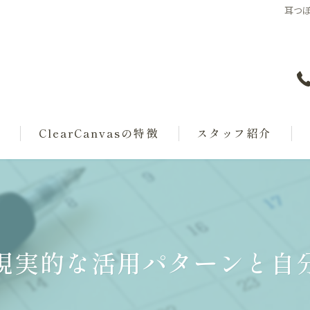
耳つ
覧
ClearCanvasの特徴
スタッフ紹介
サブスクエステ
タイムリバースエステ
クイックケアエステ
現実的な活用パターンと自
LEDクリア脱毛