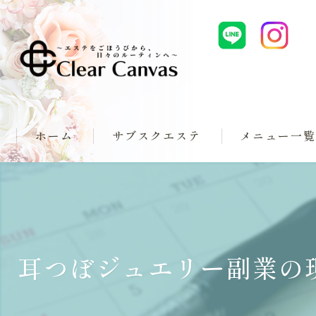
ホーム
サブスクエステ
メニュー一
スタンダードプラン
スマートネイルプラン
タイムリバースボディプラン
耳つぼジュエリー副業の
ClearCanvasプラン