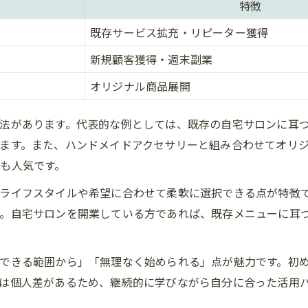
特徴
耳つぼジュエリー副業の自宅サロン向き働き方
既存サービス拡充・リピーター獲得
資格取得後も無理なく続ける耳つぼ活用術
資格取得後の耳つぼジュエリー活用術パターン比較
新規顧客獲得・週末副業
無理なく続ける耳つぼジュエリー副業の秘訣
オリジナル商品展開
耳つぼジュエリー講座卒業後の現実的なステップ
法があります。代表的な例としては、既存の自宅サロンに耳
耳つぼジュエリー副業を継続するための工夫
ます。また、ハンドメイドアクセサリーと組み合わせてオリ
日常生活に取り入れる耳つぼセルフケア提案
も人気です。
子育てや仕事の合間にできる耳つぼジュエリーの新しい働き
ライフスタイルや希望に合わせて柔軟に選択できる点が特徴
子育て中でも続けやすい耳つぼジュエリー副業パターン
。自宅サロンを開業している方であれば、既存メニューに耳
耳つぼジュエリーを活かした時間の使い方アイデア
副業に耳つぼジュエリーを選ぶ理由と実践例
できる範囲から」「無理なく始められる」点が魅力です。初
家庭と両立する耳つぼジュエリー副業の工夫
は個人差があるため、継続的に学びながら自分に合った活用
耳つぼジュエリーで仕事中にできるセルフケア方法