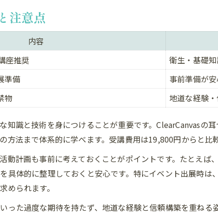
ハンドメイド経験を活かした耳つぼサロンメニューの作り方
と注意点
ハンドメイドと耳つぼジュエリーのコラボ事例一覧
オリジナル耳つぼジュエリーメニューの考案方法
内容
耳つぼジュエリーを使った新メニュー開発の流れ
る講座推奨
衛生・基礎知
ハンドメイド経験者が活かせる耳つぼジュエリー副業
展準備
事前準備が安
耳つぼジュエリーイベント出展時の工夫と注意点
禁物
地道な経験・
ClearCanvas講座で学ぶ耳つぼジュエリー副業の一歩
ClearCanvas講座で得られる耳つぼジュエリー副業スキ
知識と技術を身につけることが重要です。ClearCanvas
詳しくはこちらから
詳しくはこちらから
耳つぼジュエリー講座の内容とサポート体制
方法まで体系的に学べます。受講費用は19,800円からと比
副業を始める前に知っておきたい講座選びのポイント
活動計画も事前に考えておくことがポイントです。たとえば
耳つぼジュエリー資格取得後の活用イメージ
を具体的に整理しておくと安心です。特にイベント出展時は
ClearCanvasで学ぶ耳つぼジュエリー副業の魅力
求められます。
いった過度な期待を持たず、地道な経験と信頼構築を重ねる