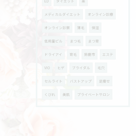
ED
ダイエット
薬
メディカルダイエット
オンライン診療
オンライン診察
薄毛
保湿
低用量ピル
まつ毛
まつ育
ドライアイ
育毛
鈴鹿市
エステ
VIO
ヒゲ
ブライダル
毛穴
セルライト
バストアップ
足痩せ
くびれ
美肌
プライベートサロン