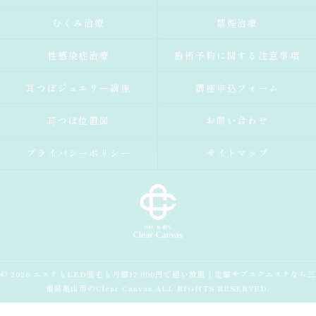
むくみ治療
禁煙治療
性感染症治療
施術予約に関する注意事項
耳つぼジュエリー講座
講座申込フォーム
耳つぼ位置図
お問い合わせ
プライバシーポリシー
サイトマップ
© 2026 エステもLED脱毛も月額17,000円で通い放題｜定額サブスクエステなら三
重県亀山市のClear Canvas ALL RIGHTS RESERVED.