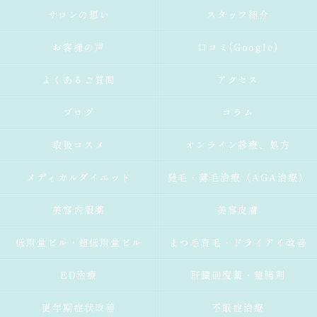
サロンの想い
スタッフ紹介
お客様の声
口コミ(Google)
よくあるご質問
アクセス
ブログ
コラム
取扱コスメ
オンライン診療、処方
メディカルダイエット
発毛・薄毛治療（AGA治療）
美容内服薬
美容皮膚
低用量ピル・超低用量ピル
まつ毛育毛・ドライアイ改善
ED治療
肝臓回復薬・整腸剤
更年期症状改善
不眠症治療