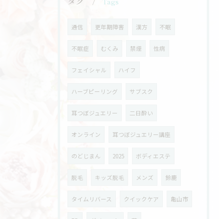
タグ
Tags
通信
更年期障害
漢方
不眠
不眠症
むくみ
禁煙
性病
フェイシャル
ハイフ
ハーブピーリング
サブスク
耳つぼジュエリー
二日酔い
オンライン
耳つぼジュエリー講座
のどじまん
2025
ボディエステ
脱毛
キッズ脱毛
メンズ
鈴鹿
タイムリバース
クイックケア
亀山市