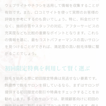
月額制プランが人気の理由とは
ウェブサイトやチラシを活用して情報を収集することが
鈴鹿市で月額制を提供するサロン一覧
有効です。また、口コミサイトを使って実際のお客様の
月額制プランのコストパフォーマンスを比
評価を参考にするのも良いでしょう。特に、料金だけで
較
なく、施術の質やスタッフの対応、アフターサービスの
契約前に確認すべき月額制の注意点
充実度なども比較の重要なポイントとなります。これら
の情報を基に、最もコストパフォーマンスの高いサロン
月額制で通いやすいサロンの選び方
を見つけることができれば、満足度の高い脱毛体験に繋
実際に通った人のレビューをチェック
がることでしょう。
回数券を使いこなせ！鈴鹿市の脱毛サロンでお
得に美肌
初回限定特典を利用して賢く選ぶ
回数券プランの特徴とメリット
鈴鹿市でお得な回数券を提供するサロン
脱毛を始める際に初回限定特典は見逃せない要素です。
鈴鹿市で脱毛サロンを探しているなら、まずはサロンが
回数券プランを選ぶ際の注意点
提供する初回限定の割引や特典をチェックすることをお
コストを抑えつつ効果を出す方法
勧めします。多くのサロンでは、新規顧客向けに初回の
回数券の使い方次第で得られる効果的な結
施術が大幅に割引されるプランを用意しています。例え