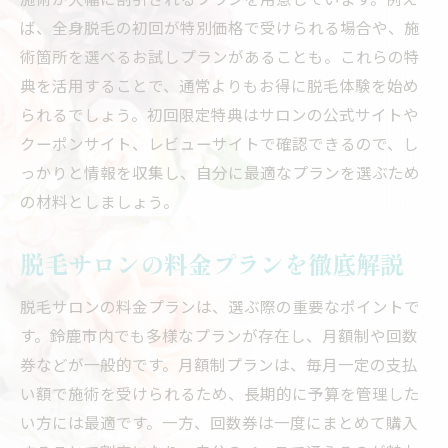
果
ば、全身脱毛の初回が特別価格で受けられる場合や、施
自身に最適な回数券の選び方
術箇所を選べるお試しプランがあることも。これらの特
口コミで見つける！鈴鹿市でコスパ抜群の脱毛
典を活用することで、通常よりもお得に脱毛体験を始め
サロン
られるでしょう。初回限定特典はサロンの公式サイトや
実際の体験談から学ぶ賢いサロン選び
クーポンサイト、レビューサイトで確認できるので、し
信頼できる口コミサイトの活用法
っかりと情報を収集し、自分に最適なプランを選ぶため
の材料としましょう。
高評価を受けている脱毛サロンとは
口コミで評判の良いサロンを訪ねる
脱毛サロンの料金プランを徹底解説
悪い口コミから学ぶ避けるべきポイント
口コミから見える鈴鹿市の脱毛トレンド
脱毛サロンの料金プランは、選ぶ際の重要なポイントで
脱毛サロンの比較で見つける鈴鹿市でベストな
す。鈴鹿市内でも多様なプランが存在し、月額制や回数
選択
券などが一般的です。月額制プランは、毎月一定の支払
い額で施術を受けられるため、長期的に予算を管理した
複数サロンのプランを比較する方法
い方には最適です。一方、回数券は一度にまとめて購入
価格だけでなくサービス内容もチェック