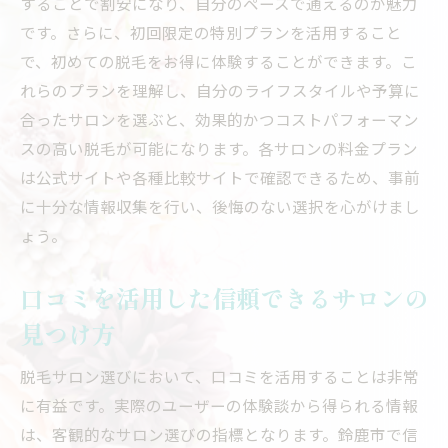
することで割安になり、自分のペースで通えるのが魅力
鈴鹿市内のサロン比較で得られる知識
です。さらに、初回限定の特別プランを活用すること
自分に合ったサロンを見つけるためのステ
で、初めての脱毛をお得に体験することができます。こ
ップ
れらのプランを理解し、自分のライフスタイルや予算に
サロンの立地や通いやすさも重要なポイン
合ったサロンを選ぶと、効果的かつコストパフォーマン
ト
スの高い脱毛が可能になります。各サロンの料金プラン
長期的な視点でのサロン選びのポイント
は公式サイトや各種比較サイトで確認できるため、事前
鈴鹿市の脱毛サロンで理想の美肌を手に入れる
に十分な情報収集を行い、後悔のない選択を心がけまし
方法
ょう。
脱毛後のアフターケアが重要な理由
口コミを活用した信頼できるサロンの
美肌を保つための脱毛の頻度とは
見つけ方
肌質に合った脱毛方法の選び方
脱毛後のスキンケアの必須アイテム
脱毛サロン選びにおいて、口コミを活用することは非常
プロが教える美肌を維持するコツ
に有益です。実際のユーザーの体験談から得られる情報
鈴鹿市で美肌を目指すためのサロン活用法
は、客観的なサロン選びの指標となります。鈴鹿市で信