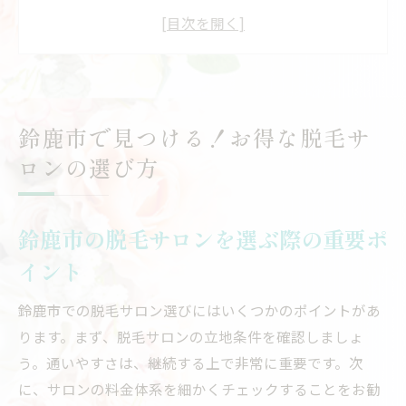
お得なプランを見つけるためのサロン比較
方法
初回限定特典を利用して賢く選ぶ
脱毛サロンの料金プランを徹底解説
口コミを活用した信頼できるサロンの見つ
鈴鹿市で見つける！お得な脱毛サ
け方
ロンの選び方
地元で支持されるサロンを探すコツ
脱毛初心者必見！鈴鹿市で予算を抑える方法
鈴鹿市の脱毛サロンを選ぶ際の重要ポ
初めての脱毛で知っておくべき基礎知識
イント
鈴鹿市の格安脱毛プランの選び方
月額制と回数券の違いを理解する
鈴鹿市での脱毛サロン選びにはいくつかのポイントがあ
予算を抑えつつ効果を実感する方法
ります。まず、脱毛サロンの立地条件を確認しましょ
脱毛キャンペーンを賢く利用する秘訣
う。通いやすさは、継続する上で非常に重要です。次
に、サロンの料金体系を細かくチェックすることをお勧
初心者におすすめの脱毛サロンを紹介