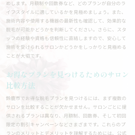
めします。月額制や回数券など、どのプランが自分のラ
初回限定キャンペーンを活用した鈴鹿市の脱毛
イフスタイルに適しているかを見極めましょう。また、
サロン選び
施術内容や使用する機器の最新性も確認して、効果的な
初回限定キャンペーンのメリットを最大限
脱毛が可能かどうかを判断してください。さらに、スタ
に利用
ッフの経験や資格も信頼性に直結しますので、安心して
鈴鹿市でのキャンペーン情報をリサーチす
施術を受けられるサロンかどうかをしっかりと見極める
る方法
ことが大切です。
初回限定特典で試すべき脱毛部位とは
キャンペーンを利用した失敗しないサロン
お得なプランを見つけるためのサロン
選び
比較方法
お試しプランで注目すべきポイント
鈴鹿市でお得な脱毛プランを見つけるには、まず複数の
口コミで評価の高いキャンペーン付きサロ
サロンを比較することが欠かせません。サロンごとに提
ン
供されるプランは異なり、月額制、回数券、そして初回
月額制プランで賢く脱毛！鈴鹿市のおすすめサ
限定の割引キャンペーンなどさまざまです。これらのプ
ロン
ランのメリットとデメリットを理解するためには、公式