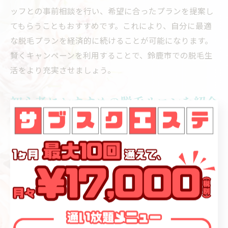
ッフとの事前相談を行い、希望に合ったプランを提案し
てもらうこともおすすめです。これにより、自分に最適
な脱毛プランを経済的に続けることが可能になります。
賢くキャンペーンを利用することで、鈴鹿市での脱毛生
活をより充実させましょう。
初心者におすすめの脱毛サロンを紹介
鈴鹿市で初心者におすすめの脱毛サロンを選ぶ際には、
信頼性と実績を重視することが大切です。まず、口コミ
サイトやSNSでの評価を確認し、多くの利用者から高評
価を得ているサロンを選ぶと良いでしょう。また、初回
限定のトライアルプランや無料カウンセリングを提供し
ているサロンも多く、これらを利用することで自分に合
った施術を見つけやすくなります。さらに、施術内容や
使用する機器について詳しく説明してくれるスタッフが