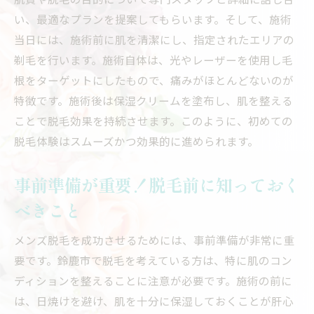
報
い、最適なプランを提案してもらいます。そして、施術
メンズ脱毛で利用したいサブスクリプショ
当日には、施術前に肌を清潔にし、指定されたエリアの
ンプラン
剃毛を行います。施術自体は、光やレーザーを使用し毛
根をターゲットにしたもので、痛みがほとんどないのが
お得なプランを逃さないためのチェックリ
特徴です。施術後は保湿クリームを塗布し、肌を整える
スト
ことで脱毛効果を持続させます。このように、初めての
季節ごとのお得なプランの活用法
脱毛体験はスムーズかつ効果的に進められます。
鈴鹿市で人気の脱毛サロンの特典紹介
プラン選びで失敗しないためのアドバイス
事前準備が重要！脱毛前に知っておく
鈴鹿市で人気のメンズ脱毛サロン特徴とサービ
べきこと
スを比較
鈴鹿市の人気サロンのサービス内容を徹底
メンズ脱毛を成功させるためには、事前準備が非常に重
比較
要です。鈴鹿市で脱毛を考えている方は、特に肌のコン
ディションを整えることに注意が必要です。施術の前に
各サロンの特徴をチェック！あなたに合っ
は、日焼けを避け、肌を十分に保湿しておくことが肝心
た選び方