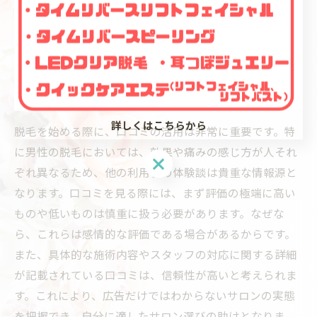
口コミ活用鈴鹿市の脱毛サロンで
失敗しない選び方
口コミの見方と活用法の基本
詳しくはこちらから
脱毛を始める際に、口コミの活用は非常に重要です。特
に男性の脱毛においては、効果や痛みの感じ方が人それ
ぞれ異なるため、他の利用者の体験談は貴重な情報源と
なります。口コミを見る際には、まず評価の極端に高い
ものや低いものは慎重に扱う必要があります。なぜな
ら、これらは感情的な評価である場合があるからです。
また、具体的な施術内容やスタッフの対応に関する詳細
が記載されている口コミは、信頼性が高いと考えられま
す。これにより、広告だけではわからないサロンの実態
を把握でき、自分に適したサロン選びの助けとなりま