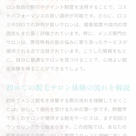
コストを抑えるための脱毛プラン選び方
ロン独自の割引やポイント制度を活用することで、コス
トパフォーマンスの良い選択が可能です。さらに、口コ
初回限定プランを最大限に活用する方法
ミやSNSでの評判が良いサロンは、接客態度や店内の雰
隠れコストを防ぐための賢い選択
囲気もまた高く評価されています。特に、メンズ専門の
脱毛初心者必見鈴鹿市での脱毛体験を成功させ
サロンは、男性特有の肌の悩みに寄り添ったサービスが
る方法
提供される点で注目されています。こうした情報をもと
初めての脱毛体験における基本ステップ
に、自分に最適なサロンを見つけることで、心地よい脱
初心者が安心して通える鈴鹿市のサロン
毛体験を得ることができるでしょう。
脱毛初心者が知っておくべきトリビア
脱毛前の不安を解消するQ&A
初めての脱毛サロン体験の流れを解説
初回カウンセリングでの質問リスト
初めてメンズ脱毛を体験する際の流れを理解しておくこ
鈴鹿市での脱毛体験を楽しむための心得
とは、安心して施術を受けるための第一歩です。鈴鹿市
お得なプラン鈴鹿市の脱毛サロンで見逃せない
で多くのサロンが提供する脱毛サービスは、まず初回カ
ポイント
ウンセリングから始まります。この段階では、あなたの
鈴鹿市の脱毛サロンの割引キャンペーン情
肌質や脱毛の目的について専門スタッフと詳細に話し合