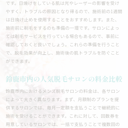
です。日焼けをしている肌は光やレーザーの影響を受け
サービスの差別化ポイントに注目しよう
やすく、トラブルの原因となり得るので、施術前の1週間
鈴鹿市のサロンで期待できるアフターケア
は日焼け止めを使用することをおすすめします。また、
選ばれるサロンとそうでないサロンの違い
施術前に剃毛をするのも準備の一環です。サロンによっ
実際に通った人の声から見るサロンの実態
ては剃毛サービスを行っている場合もあるので、事前に
メンズ脱毛のトレンド鈴鹿市で最新技術を体験
確認しておくと良いでしょう。これらの準備を行うこと
鈴鹿市で話題の最新脱毛技術とは？
で、脱毛効果が向上し、施術後の肌トラブルを防ぐこと
メンズ脱毛のトレンドを押さえておこう
ができます。
最新技術を取り入れたサロンの選び方
鈴鹿市内の人気脱毛サロンの料金比較
注目の脱毛機器とその効果について
鈴鹿市で体験できる新しい脱毛法
鈴鹿市内におけるメンズ脱毛サロンの料金は、各サロン
次世代のメンズ脱毛をいち早く試そう
によって大きく異なります。まず、月額制のプランを提
供するサロンでは、毎月一定額を支払うことで継続的に
施術を受けることができます。これに対して、回数券を
用意しているサロンでは、一括で支払うことで複数回の