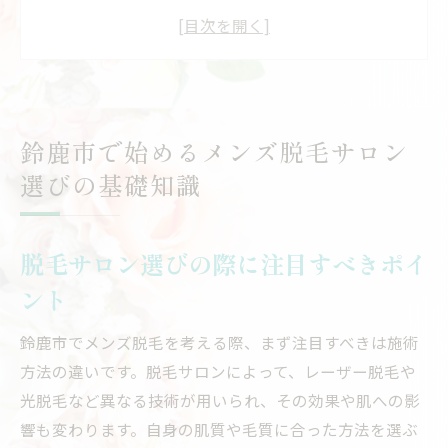
鈴鹿市のメンズ脱毛サロンの特徴とは？
初めての脱毛サロン体験の流れを解説
事前準備が重要！脱毛前に知っておくべき
こと
鈴鹿市内の人気脱毛サロンの料金比較
鈴鹿市で始めるメンズ脱毛サロン
脱毛サロン選びでの失敗を避けるために
選びの基礎知識
メンズ脱毛の魅力鈴鹿市で体験するメリットと
注意点
脱毛サロン選びの際に注目すべきポイ
メンズ脱毛が人気の理由とは？
ント
鈴鹿市でメンズ脱毛を選ぶメリット
脱毛後の肌ケア方法をマスターしよう
鈴鹿市でメンズ脱毛を考える際、まず注目すべきは施術
鈴鹿市の気候と脱毛の相性について
方法の違いです。脱毛サロンによって、レーザー脱毛や
メンズ脱毛で得られるライフスタイルの変
光脱毛など異なる技術が用いられ、その効果や肌への影
化
響も変わります。自身の肌質や毛質に合った方法を選ぶ