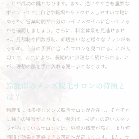
ことが成功の鍵となります。また、通いやすさも重要な
知っておきたい！メンズ脱毛のデメリット
ポイントです。自宅や職場からアクセスしやすい立地に
口コミ活用鈴鹿市の脱毛サロンで失敗しない選
あるか、営業時間が自分のライフスタイルに合っている
び方
かを確認しましょう。さらに、料金体系も見逃せませ
口コミの見方と活用法の基本
ん。月額制や回数券制、都度払いなど様々なプランがあ
信頼できる口コミサイトの選び方
るため、自分の予算に合ったサロンを見つけることが大
鈴鹿市のメンズ脱毛サロンの口コミ事例
切です。これにより、長期的に無理なく続けられること
口コミを元にしたサロン選びの注意点
が、理想の肌を手に入れる第一歩となります。
実際の体験談から学ぶ成功と失敗
鈴鹿市のメンズ脱毛サロンの特徴と
サロン選びを口コミで成功させるコツ
は？
鈴鹿市のメンズ脱毛プランコストパフォーマン
スを追求
鈴鹿市には多様なメンズ脱毛サロンが存在し、それぞれ
リーズナブルな脱毛プランの見つけ方
に独自の特徴があります。例えば、技術力の高いスタッ
鈴鹿市のお得な脱毛プランを徹底比較
フが揃っているサロンでは、施術の精度が高く、より短
月額制と回数券のメリット・デメリット
期間で効果を実感できる可能性が高まります。また、サ