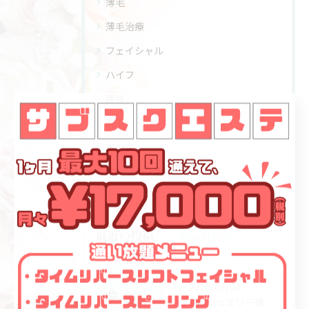
薄毛
薄毛治療
フェイシャル
ハイフ
痩身
脱毛
メンズ
オンライン治療・処方
最近の投稿
Recent Posts
2026/07/04
耳つぼジュエリー講座と資格の信頼性を徹底解説