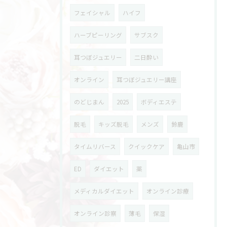
フェイシャル
ハイフ
ハーブピーリング
サブスク
耳つぼジュエリー
二日酔い
オンライン
耳つぼジュエリー講座
のどじまん
2025
ボディエステ
脱毛
キッズ脱毛
メンズ
鈴鹿
タイムリバース
クイックケア
亀山市
ED
ダイエット
薬
メディカルダイエット
オンライン診療
オンライン診察
薄毛
保湿