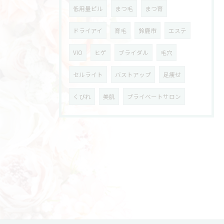
低用量ピル
まつ毛
まつ育
ドライアイ
育毛
鈴鹿市
エステ
VIO
ヒゲ
ブライダル
毛穴
セルライト
バストアップ
足痩せ
くびれ
美肌
プライベートサロン