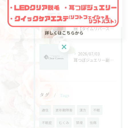
2026/07/03
🆕【タイムリバースボディプラン】👙
詳しくはこちらから
2026/07/03
耳つぼジュエリー副業の現実的な活用パターンと自分に合う働き方の見つけ方
タグ
Tags
通信
更年期障害
漢方
不眠
不眠症
むくみ
禁煙
性病