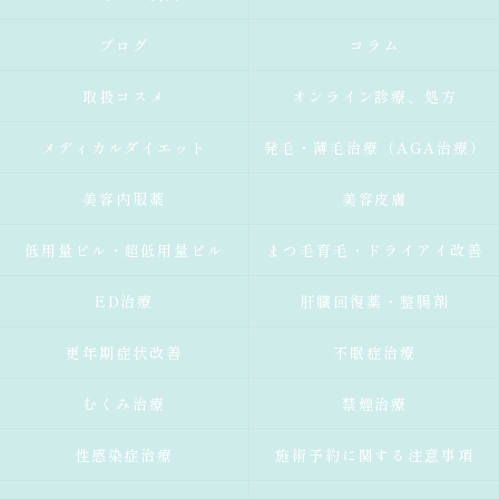
ブログ
コラム
取扱コスメ
オンライン診療、処方
メディカルダイエット
発毛・薄毛治療（AGA治療）
美容内服薬
美容皮膚
低用量ピル・超低用量ピル
まつ毛育毛・ドライアイ改善
ED治療
肝臓回復薬・整腸剤
更年期症状改善
不眠症治療
むくみ治療
禁煙治療
性感染症治療
施術予約に関する注意事項