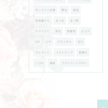
オンライン診察
薄毛
保湿
低用量ピル
まつ毛
まつ育
ドライアイ
育毛
鈴鹿市
エステ
VIO
ヒゲ
ブライダル
毛穴
セルライト
バストアップ
足痩せ
くびれ
美肌
プライベートサロン