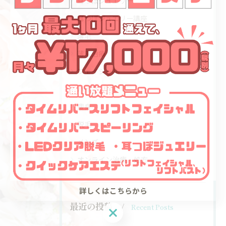
耳つぼジュエリー
耳つぼジュエリー講座
薄毛
薄毛治療
フェイシャル
ハイフ
痩身
脱毛
メンズ
オンライン治療・処方
詳しくはこちらから
最近の投稿
Recent Posts