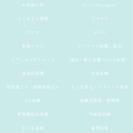
お客様の声
口コミ(Google)
よくあるご質問
アクセス
ブログ
コラム
取扱コスメ
オンライン診療、処方
メディカルダイエット
発毛・薄毛治療（AGA治療）
美容内服薬
美容皮膚
低用量ピル・超低用量ピル
まつ毛育毛・ドライアイ改善
ED治療
肝臓回復薬・整腸剤
更年期症状改善
不眠症治療
むくみ治療
禁煙治療