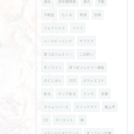
通信
更年期障害
漢方
不眠
不眠症
むくみ
禁煙
性病
フェイシャル
ハイフ
ハーブピーリング
サブスク
耳つぼジュエリー
二日酔い
オンライン
耳つぼジュエリー講座
のどじまん
2025
ボディエステ
脱毛
キッズ脱毛
メンズ
鈴鹿
タイムリバース
クイックケア
亀山市
ED
ダイエット
薬
メディカルダイエット
オンライン診療