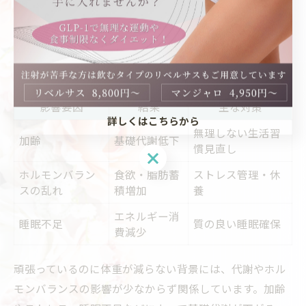
思い込みにとらわれず、無理のない範囲で生活習慣を整
えていくことがポイントとなります。
代謝やホルモンが影響する背景
影響要因
結果
主な対策
詳しくはこちらから
無理しない生活習
加齢
基礎代謝低下
慣見直し
詳しくはこちらから
ホルモンバラン
食欲・脂肪蓄
ストレス管理・休
スの乱れ
積増加
養
エネルギー消
睡眠不足
質の良い睡眠確保
費減少
頑張っているのに体重が減らない背景には、代謝やホル
モンバランスの影響が少なからず関係しています。加齢