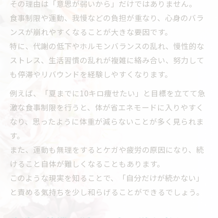
その理由は「意思が弱いから」だけではありません。
頑張りすぎて続かない時の心のケア
食事制限や運動、我慢などの負担が重なり、心身のバラ
空回りしやすい思考パターンを見直す
ンスが崩れやすくなることが大きな要因です。
我慢や制限が精神面に及ぼす影響
特に、代謝の低下やホルモンバランスの乱れ、慢性的な
ストレス、生活習慣の乱れが複雑に絡み合い、努力して
心の限界を感じた時の休息の大切さ
も停滞やリバウンドを経験しやすくなります。
ダイエットで限界を感じた時にできる選択肢
例えば、「夏までに10キロ痩せたい」と目標を立てて急
限界を感じた時に考えたい選択肢の比較表
激な食事制限を行うと、体が省エネモードに入りやすく
医師に相談するメリットと安心感
なり、思ったように体重が減らないことが多く見られま
一人で抱え込まないための工夫
す。
オンライン診療で得られるサポート例
また、運動も無理をするとケガや疲労の原因になり、続
停滞期に新たな一歩を踏み出すヒント
けること自体が難しくなることもあります。
相談できる窓口で心に余裕を持つ方法
このような現実を知ることで、「自分だけが続かない」
Clear Canvas相談窓口の活用ポイント表
と責める気持ちを少し和らげることができるでしょう。
ダイエット相談で心が軽くなる理由