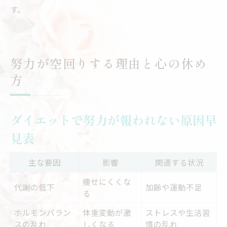
す。
努力が空回りする理由と心の休め
方
ダイエットで努力が報われない原因早
見表
主な要因
影響
関連する状況
痩せにくくな
代謝の低下
加齢や運動不足
る
ホルモンバラン
体重変動が激
ストレスや生活習
スの乱れ
しくなる
慣の乱れ