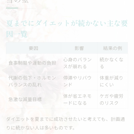
比較表
何しても痩せない時の生活習慣チェック
夏までにダイエットが続かない主な要
停滞期にありがちな思い込みとは
因一覧
代謝やホルモンが影響する背景
頑張りが空回りするダイエットの落とし穴
要因
影響
結果の例
停滞やリバウンドの連鎖に悩む時の対処法
心身のバラン
続かなくな
食事制限や運動の負担
停滞・リバウンドと向き合う対策パターン
スが崩れる
る
表
代謝の低下・ホルモン
停滞やリバウ
体重が減り
リバウンドを繰り返すダイエットの特徴
バランスの乱れ
ンド
にくい
停滞期にやりがちなNG行動とは
体が省エネモ
ケガや疲労
急激な減量目標
ストレスによる食事制限の落とし穴
ードになる
のリスク
リバウンドを防ぐための心の整え方
ダイエットを夏までに成功させたいと考えても、計画通
努力が空回りする理由と心の休め方
りに続かない人は多いものです。
ダイエットで努力が報われない原因早見表